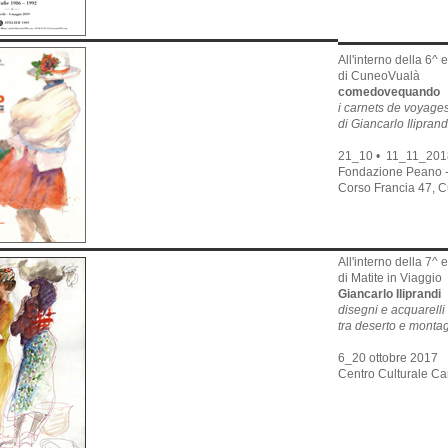
All'interno della 6^ 
di CuneoVualà
comedovequando
i carnets de voyage
di Giancarlo Ilipran
21_10 • 11_11_201
Fondazione Peano 
Corso Francia 47, 
All'interno della 7^ 
di Matite in Viaggio
Giancarlo Iliprandi
disegni e acquarelli
tra deserto e monta
6_20 ottobre 2017
Centro Culturale Ca