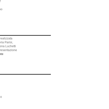
7
no
realizzata
ia Parisi,
ena Luchetti
presentazione
ote
no