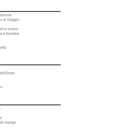
edizione
io di Viaggio
ni e schizzi
na e Namibia
etta
, dall'Oman
no
a
ni
t de voyage