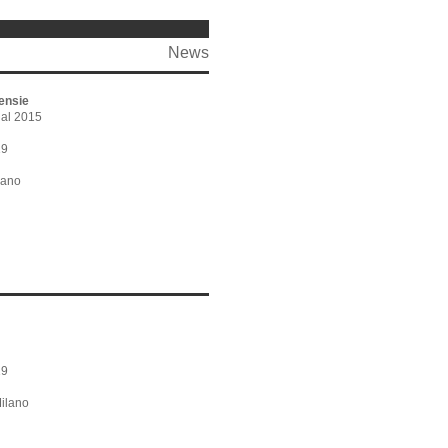
News
tensie
 al 2015
19
lano
19
Milano