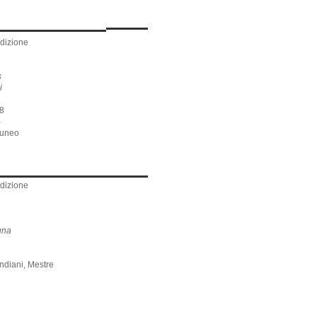
edizione
s
di
8
-
Cuneo
edizione
gna
ndiani, Mestre