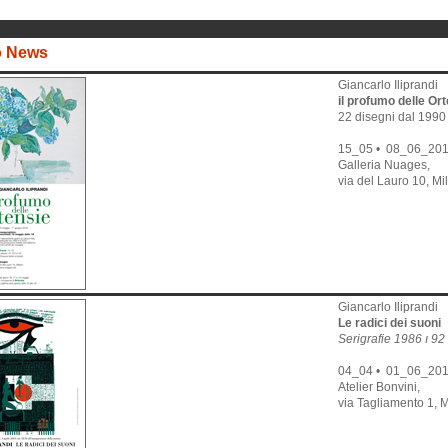
o News
Giancarlo Iliprandi
il profumo delle Or
22 disegni dal 1990
15_05 • 08_06_20
Galleria Nuages,
via del Lauro 10, Mi
Giancarlo Iliprandi
Le radici dei suoni
Serigrafie 1986 ı 92
04_04 • 01_06_20
Atelier Bonvini,
via Tagliamento 1, 