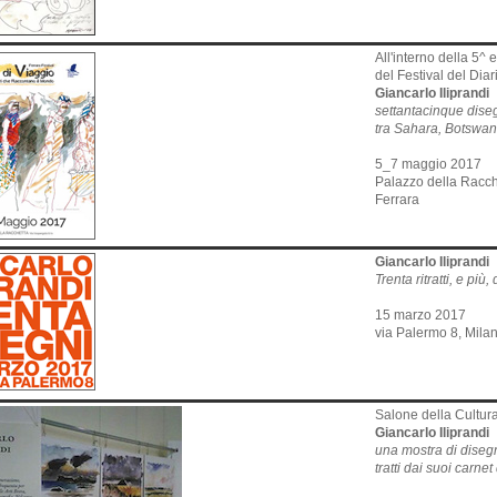
All'interno della 5^ 
del Festival del Diar
Giancarlo Iliprandi
settantacinque diseg
tra Sahara, Botswa
5_7 maggio 2017
Palazzo della Racch
Ferrara
Giancarlo Iliprandi
Trenta ritratti, e più
15 marzo 2017
via Palermo 8, Mila
Salone della Cultur
Giancarlo Iliprandi
una mostra di diseg
tratti dai suoi carne